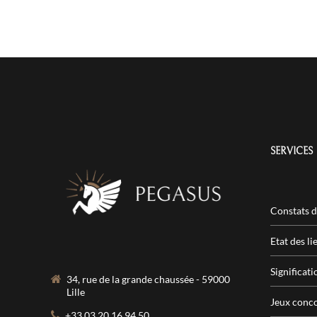
SERVICES
Constats d
Etat des li
Significati
34, rue de la grande chaussée - 59000
Lille
Jeux conc
+33 03 20 16 94 50