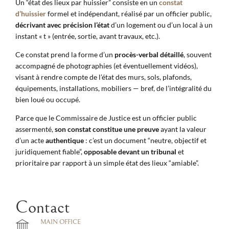
Un “état des lieux par huissier” consiste en un
constat
d’huissier
formel et indépendant, réalisé par un officier public,
décrivant avec précision l’état
d’un logement ou d’un local à un
instant « t » (entrée, sortie, avant travaux, etc.).
Ce constat prend la forme d’un
procès-verbal détaillé
, souvent
accompagné de photographies (et éventuellement vidéos),
visant à rendre compte de l’état des murs, sols, plafonds,
équipements, installations, mobiliers — bref, de l’intégralité du
bien loué ou occupé.
Parce que le Commissaire de Justice est un officier public
assermenté,
son constat constitue une preuve
ayant la valeur
d’un acte
authentique
: c’est un document “neutre, objectif et
juridiquement fiable”,
opposable devant un tribunal
et
prioritaire par rapport à un simple état des lieux “amiable”.
Contact
MAIN OFFICE