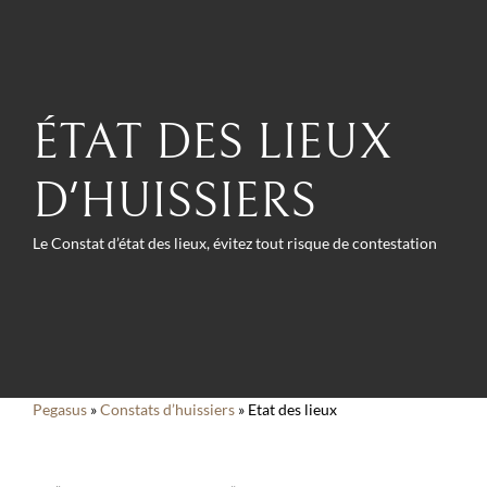
ÉTAT DES LIEUX
D'HUISSIERS
Le Constat d’état des lieux, évitez tout risque de contestation
Pegasus
»
Constats d’huissiers
»
Etat des lieux