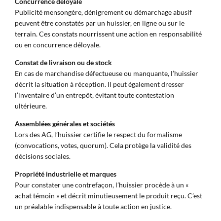
Concurrence déloyale
Publicité mensongère, dénigrement ou démarchage abusif
peuvent être constatés par un huissier, en ligne ou sur le
terrain. Ces constats nourrissent une action en responsabilité
ou en concurrence déloyale.
Constat de livraison ou de stock
En cas de marchandise défectueuse ou manquante, l’huissier
décrit la situation à réception. Il peut également dresser
l’inventaire d’un entrepôt, évitant toute contestation
ultérieure.
Assemblées générales et sociétés
Lors des AG, l’huissier certifie le respect du formalisme
(convocations, votes, quorum). Cela protège la validité des
décisions sociales.
Propriété industrielle et marques
Pour constater une contrefaçon, l’huissier procède à un «
achat témoin » et décrit minutieusement le produit reçu. C’est
un préalable indispensable à toute action en justice.